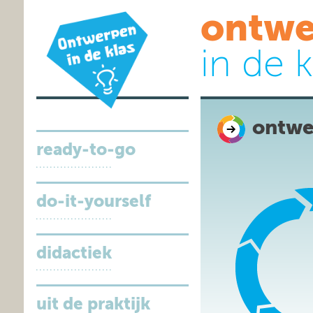
ontwe
in de k
ontwe
ready-to-go
do-it-yourself
didactiek
uit de praktijk