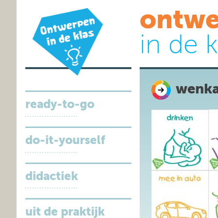
ontwe
in de k
wenka
ready-to-go
do-it-yourself
didactiek
uit de praktijk