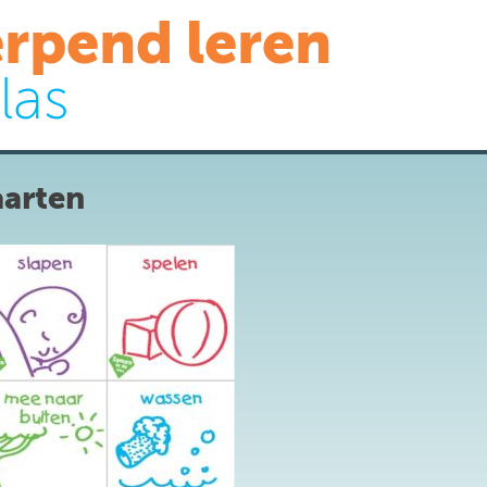
rpend leren
las
arten