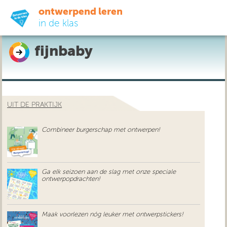
ontwerpend leren
in de klas
fijnbaby
ready-to-go
do-it-yourself
UIT DE PRAKTIJK
didactiek
Combineer burgerschap met ontwerpen!
uit de praktijk
over ons
Ga elk seizoen aan de slag met onze speciale
ontwerpopdrachten!
Maak voorlezen nóg leuker met ontwerpstickers!