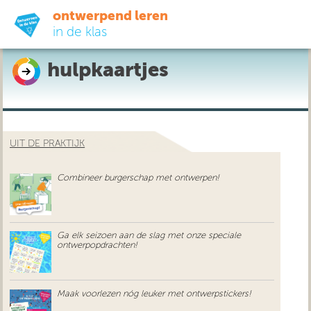
ontwerpend leren
in de klas
hulpkaartjes
ready-to-go
do-it-yourself
UIT DE PRAKTIJK
didactiek
Combineer burgerschap met ontwerpen!
uit de praktijk
over ons
Ga elk seizoen aan de slag met onze speciale
ontwerpopdrachten!
Maak voorlezen nóg leuker met ontwerpstickers!