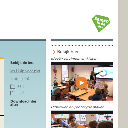
Bekijk hier:
Ideeën verzinnen en kiezen:
Bekijk de les:
les Hulp voor piet
bijlage(n)
les 1
les 2
Download
hier
alles
Uitwerken en prototype maken: