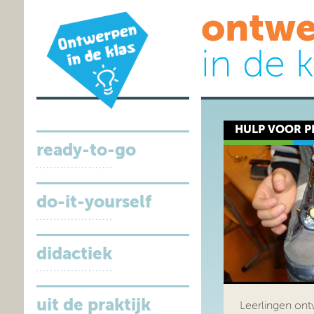
ontwe
in de k
HULP VOOR P
ready-to-go
do-it-yourself
didactiek
uit de praktijk
Leerlingen ont