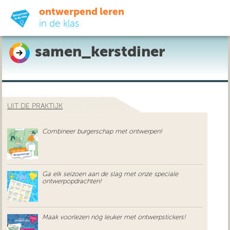
ontwerpend leren
in de klas
samen_kerstdiner
ready-to-go
do-it-yourself
UIT DE PRAKTIJK
didactiek
Combineer burgerschap met ontwerpen!
uit de praktijk
over ons
Ga elk seizoen aan de slag met onze speciale
ontwerpopdrachten!
Maak voorlezen nóg leuker met ontwerpstickers!