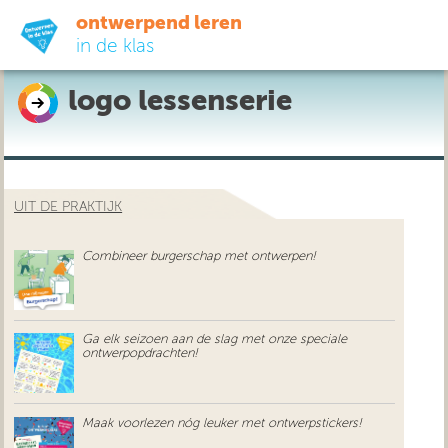
ontwerpend leren
in de klas
logo lessenserie
ready-to-go
do-it-yourself
UIT DE PRAKTIJK
didactiek
Combineer burgerschap met ontwerpen!
uit de praktijk
over ons
Ga elk seizoen aan de slag met onze speciale
ontwerpopdrachten!
Maak voorlezen nóg leuker met ontwerpstickers!