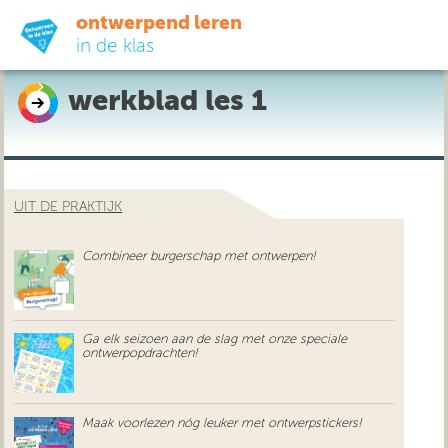
ontwerpend leren
in de klas
werkblad les 1
ready-to-go
do-it-yourself
UIT DE PRAKTIJK
didactiek
Combineer burgerschap met ontwerpen!
uit de praktijk
over ons
Ga elk seizoen aan de slag met onze speciale
ontwerpopdrachten!
Maak voorlezen nóg leuker met ontwerpstickers!