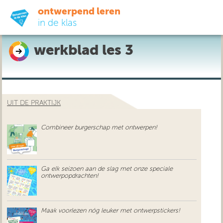
ontwerpend leren
in de klas
werkblad les 3
ready-to-go
do-it-yourself
UIT DE PRAKTIJK
didactiek
Combineer burgerschap met ontwerpen!
uit de praktijk
over ons
Ga elk seizoen aan de slag met onze speciale
ontwerpopdrachten!
Maak voorlezen nóg leuker met ontwerpstickers!