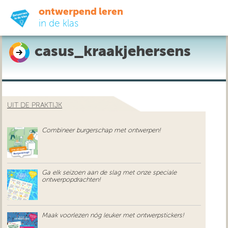
ontwerpend leren
in de klas
casus_kraakjehersens
ready-to-go
do-it-yourself
UIT DE PRAKTIJK
didactiek
Combineer burgerschap met ontwerpen!
uit de praktijk
over ons
Ga elk seizoen aan de slag met onze speciale
ontwerpopdrachten!
Maak voorlezen nóg leuker met ontwerpstickers!