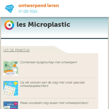
ontwerpend leren
in de klas
les Microplastic
ready-to-go
do-it-yourself
UIT DE PRAKTIJK
didactiek
Combineer burgerschap met ontwerpen!
uit de praktijk
over ons
Ga elk seizoen aan de slag met onze speciale
ontwerpopdrachten!
Maak voorlezen nóg leuker met ontwerpstickers!