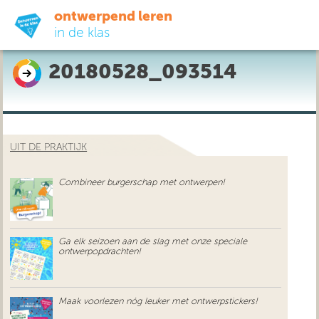
ontwerpend leren
in de klas
20180528_093514
ready-to-go
do-it-yourself
UIT DE PRAKTIJK
didactiek
Combineer burgerschap met ontwerpen!
uit de praktijk
over ons
Ga elk seizoen aan de slag met onze speciale
ontwerpopdrachten!
Maak voorlezen nóg leuker met ontwerpstickers!