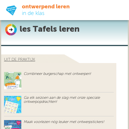
ontwerpend leren
in de klas
les Tafels leren
ready-to-go
do-it-yourself
UIT DE PRAKTIJK
didactiek
Combineer burgerschap met ontwerpen!
uit de praktijk
over ons
Ga elk seizoen aan de slag met onze speciale
ontwerpopdrachten!
Maak voorlezen nóg leuker met ontwerpstickers!