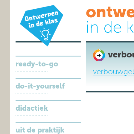
ontwe
in de k
verb
ready-to-go
verbouwge
do-it-yourself
didactiek
uit de praktijk