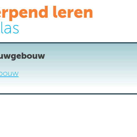
rpend leren
las
ouwgebouw
bouw