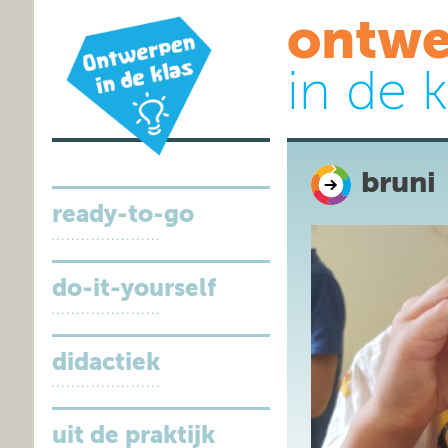
ontwe
in de k
bruni
ready-to-go
do-it-yourself
didactiek
uit de praktijk