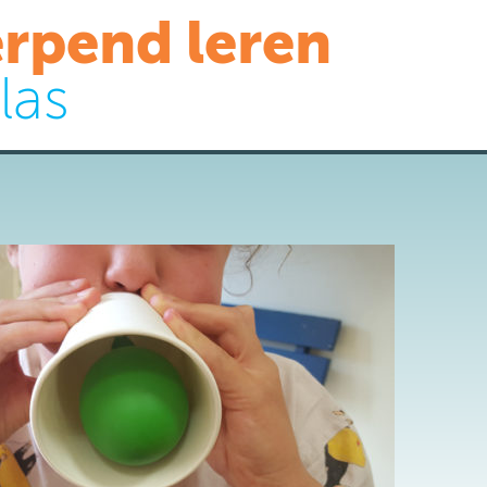
rpend leren
las