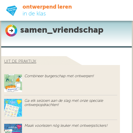
ontwerpend leren
in de klas
samen_vriendschap
ready-to-go
do-it-yourself
UIT DE PRAKTIJK
didactiek
Combineer burgerschap met ontwerpen!
uit de praktijk
over ons
Ga elk seizoen aan de slag met onze speciale
ontwerpopdrachten!
Maak voorlezen nóg leuker met ontwerpstickers!