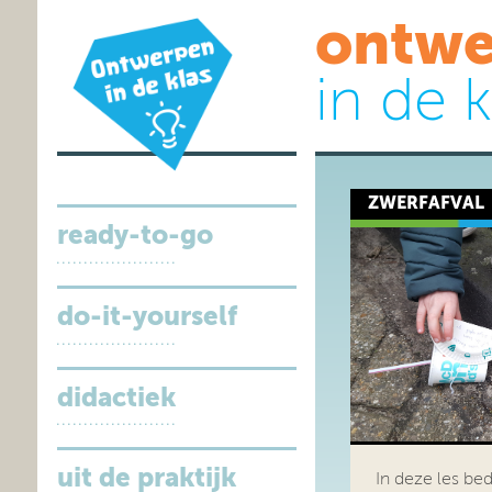
ontwe
in de k
ZWERFAFVAL
ready-to-go
do-it-yourself
didactiek
uit de praktijk
In deze les be