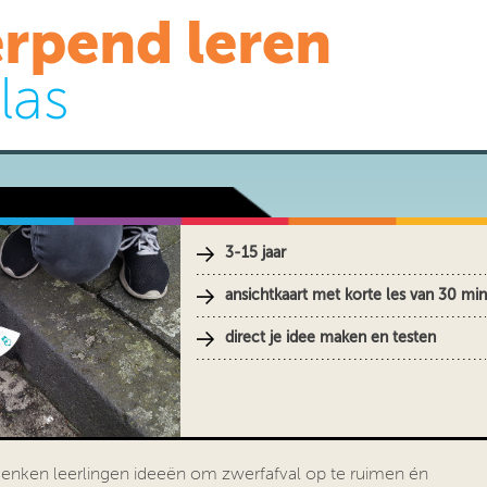
rpend leren
las
3-15 jaar
ansichtkaart met korte les van 30 mi
direct je idee maken en testen
denken leerlingen ideeën om zwerfafval op te ruimen én