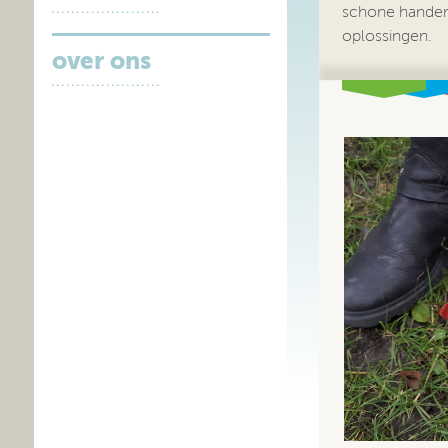
schone handen
oplossingen.
over ons