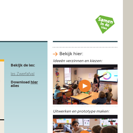
Bekijk hier:
Ideeën verzinnen en kiezen:
Bekijk de les:
les Zwerfafval
n
Download
hier
alles
Uitwerken en prototype maken: