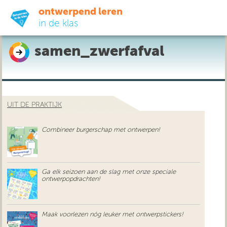
ontwerpend leren
in de klas
samen_zwerfafval
ready-to-go
do-it-yourself
UIT DE PRAKTIJK
didactiek
Combineer burgerschap met ontwerpen!
uit de praktijk
over ons
Ga elk seizoen aan de slag met onze speciale
ontwerpopdrachten!
Maak voorlezen nóg leuker met ontwerpstickers!