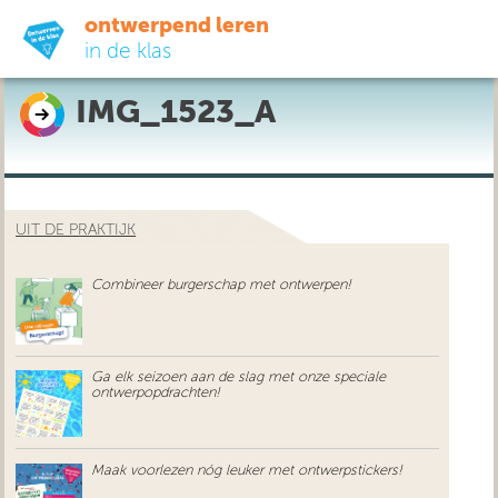
ontwerpend leren
in de klas
IMG_1523_A
ready-to-go
do-it-yourself
UIT DE PRAKTIJK
didactiek
Combineer burgerschap met ontwerpen!
uit de praktijk
over ons
Ga elk seizoen aan de slag met onze speciale
ontwerpopdrachten!
Maak voorlezen nóg leuker met ontwerpstickers!