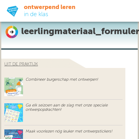
ontwerpend leren
in de klas
leerlingmateriaal_formule
ready-to-go
do-it-yourself
UIT DE PRAKTIJK
didactiek
Combineer burgerschap met ontwerpen!
uit de praktijk
over ons
Ga elk seizoen aan de slag met onze speciale
ontwerpopdrachten!
Maak voorlezen nóg leuker met ontwerpstickers!