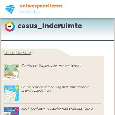
ontwerpend leren
in de klas
casus_inderuimte
ready-to-go
do-it-yourself
UIT DE PRAKTIJK
didactiek
Combineer burgerschap met ontwerpen!
uit de praktijk
over ons
Ga elk seizoen aan de slag met onze speciale
ontwerpopdrachten!
Maak voorlezen nóg leuker met ontwerpstickers!