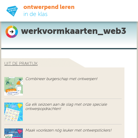
ontwerpend leren
in de klas
werkvormkaarten_web3
ready-to-go
do-it-yourself
UIT DE PRAKTIJK
didactiek
Combineer burgerschap met ontwerpen!
uit de praktijk
over ons
Ga elk seizoen aan de slag met onze speciale
ontwerpopdrachten!
Maak voorlezen nóg leuker met ontwerpstickers!