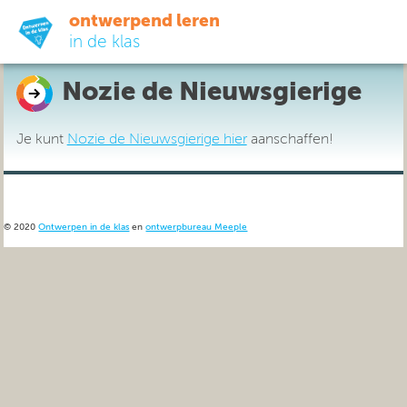
ontwerpend leren
in de klas
Nozie de Nieuwsgierige
ready-to-go
Je kunt
Nozie de Nieuwsgierige hier
aanschaffen!
do-it-yourself
didactiek
© 2020
Ontwerpen in de klas
en
ontwerpbureau Meeple
uit de praktijk
over ons