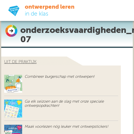
ontwerpend leren
in de klas
onderzoeksvaardigheden_
ready-to-go
07
do-it-yourself
UIT DE PRAKTIJK
didactiek
Combineer burgerschap met ontwerpen!
uit de praktijk
over ons
Ga elk seizoen aan de slag met onze speciale
ontwerpopdrachten!
Maak voorlezen nóg leuker met ontwerpstickers!