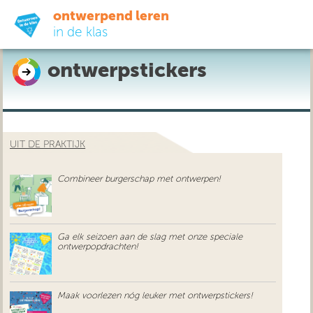
ontwerpend leren
in de klas
ontwerpstickers
ready-to-go
do-it-yourself
UIT DE PRAKTIJK
didactiek
Combineer burgerschap met ontwerpen!
uit de praktijk
over ons
Ga elk seizoen aan de slag met onze speciale
ontwerpopdrachten!
Maak voorlezen nóg leuker met ontwerpstickers!