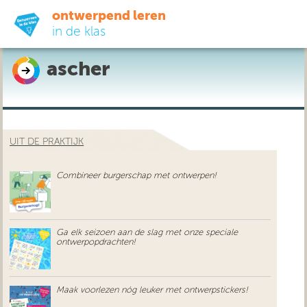
ontwerpend leren
in de klas
ascher
ready-to-go
do-it-yourself
UIT DE PRAKTIJK
didactiek
Combineer burgerschap met ontwerpen!
uit de praktijk
over ons
Ga elk seizoen aan de slag met onze speciale
ontwerpopdrachten!
Maak voorlezen nóg leuker met ontwerpstickers!