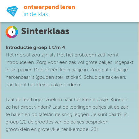
ontwerpend leren
in de klas
Sinterklaas
ready-to-go
Introductie groep 1 t/m 4
do-it-yourself
Het mooist zou zijn als Piet het probleem zelf komt
introduceren. Zorg voor een zak vol grote pakjes, ingepakt
didactiek
in sintpapier. Doe er één klein pakje in. Zorg dat dit pakje
herkenbaar is (gouden ster, sticker). Schud de zak even,
dan komt het kleine pakje onderin.
uit de praktijk
Laat de leerlingen zoeken naar het kleine pakje. Kunnen
over ons
ze het direct
vinden? Laat de leerlingen pakjes uit de zak
te halen en op tafel/in de kring leggen. Je kunt daarbij in
groep 1/2 de groottes van de pakjes bespreken:
groot/klein en groter/kleiner (kerndoel 23).