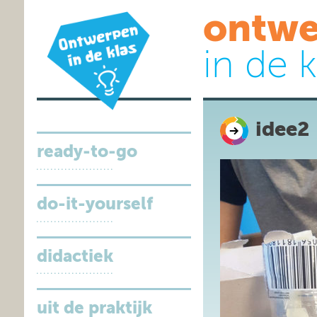
ontwe
in de k
idee2
ready-to-go
do-it-yourself
didactiek
uit de praktijk