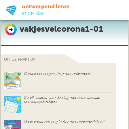
ontwerpend leren
in de klas
vakjesvelcorona1-01
ready-to-go
do-it-yourself
UIT DE PRAKTIJK
didactiek
Combineer burgerschap met ontwerpen!
uit de praktijk
over ons
Ga elk seizoen aan de slag met onze speciale
ontwerpopdrachten!
Maak voorlezen nóg leuker met ontwerpstickers!