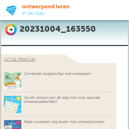
ontwerpend leren
in de klas
20231004_163550
ready-to-go
do-it-yourself
UIT DE PRAKTIJK
didactiek
Combineer burgerschap met ontwerpen!
uit de praktijk
over ons
Ga elk seizoen aan de slag met onze speciale
ontwerpopdrachten!
Maak voorlezen nóg leuker met ontwerpstickers!