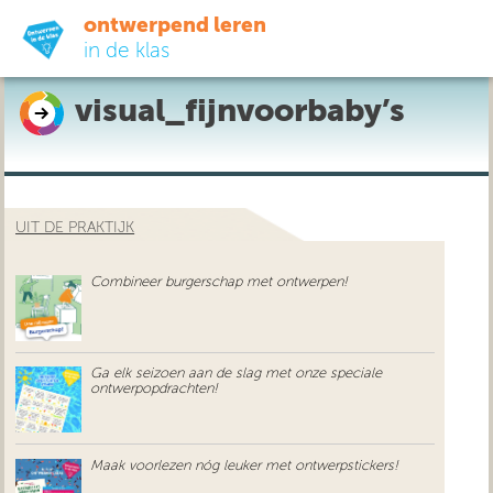
ontwerpend leren
in de klas
visual_fijnvoorbaby’s
ready-to-go
do-it-yourself
UIT DE PRAKTIJK
didactiek
Combineer burgerschap met ontwerpen!
uit de praktijk
over ons
Ga elk seizoen aan de slag met onze speciale
ontwerpopdrachten!
Maak voorlezen nóg leuker met ontwerpstickers!