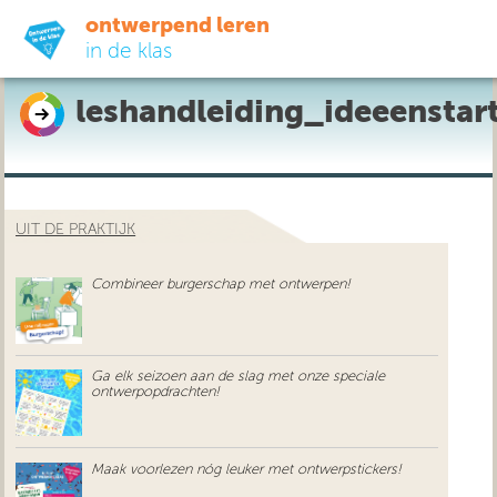
ontwerpend leren
in de klas
leshandleiding_ideeenstar
ready-to-go
do-it-yourself
UIT DE PRAKTIJK
didactiek
Combineer burgerschap met ontwerpen!
uit de praktijk
over ons
Ga elk seizoen aan de slag met onze speciale
ontwerpopdrachten!
Maak voorlezen nóg leuker met ontwerpstickers!