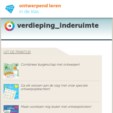
ontwerpend leren
in de klas
verdieping_inderuimte
ready-to-go
do-it-yourself
UIT DE PRAKTIJK
didactiek
Combineer burgerschap met ontwerpen!
uit de praktijk
over ons
Ga elk seizoen aan de slag met onze speciale
ontwerpopdrachten!
Maak voorlezen nóg leuker met ontwerpstickers!