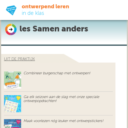
ontwerpend leren
in de klas
les Samen anders
ready-to-go
do-it-yourself
UIT DE PRAKTIJK
didactiek
Combineer burgerschap met ontwerpen!
uit de praktijk
over ons
Ga elk seizoen aan de slag met onze speciale
ontwerpopdrachten!
Maak voorlezen nóg leuker met ontwerpstickers!