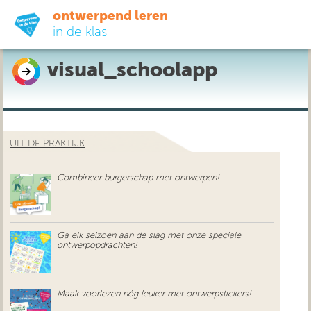
ontwerpend leren
in de klas
visual_schoolapp
ready-to-go
do-it-yourself
UIT DE PRAKTIJK
didactiek
Combineer burgerschap met ontwerpen!
uit de praktijk
over ons
Ga elk seizoen aan de slag met onze speciale
ontwerpopdrachten!
Maak voorlezen nóg leuker met ontwerpstickers!