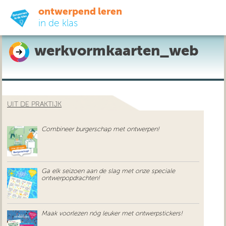
ontwerpend leren
in de klas
werkvormkaarten_web
ready-to-go
do-it-yourself
UIT DE PRAKTIJK
didactiek
Combineer burgerschap met ontwerpen!
uit de praktijk
over ons
Ga elk seizoen aan de slag met onze speciale
ontwerpopdrachten!
Maak voorlezen nóg leuker met ontwerpstickers!