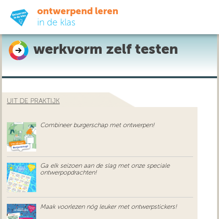
ontwerpend leren
in de klas
werkvorm zelf testen
ready-to-go
do-it-yourself
UIT DE PRAKTIJK
didactiek
Combineer burgerschap met ontwerpen!
uit de praktijk
over ons
Ga elk seizoen aan de slag met onze speciale
ontwerpopdrachten!
Maak voorlezen nóg leuker met ontwerpstickers!