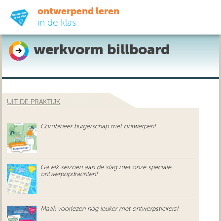
ontwerpend leren
in de klas
werkvorm billboard
ready-to-go
do-it-yourself
UIT DE PRAKTIJK
didactiek
Combineer burgerschap met ontwerpen!
uit de praktijk
over ons
Ga elk seizoen aan de slag met onze speciale
ontwerpopdrachten!
Maak voorlezen nóg leuker met ontwerpstickers!