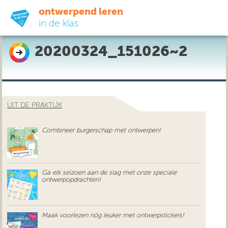
ontwerpend leren
in de klas
20200324_151026~2
ready-to-go
do-it-yourself
UIT DE PRAKTIJK
didactiek
Combineer burgerschap met ontwerpen!
uit de praktijk
over ons
Ga elk seizoen aan de slag met onze speciale
ontwerpopdrachten!
Maak voorlezen nóg leuker met ontwerpstickers!