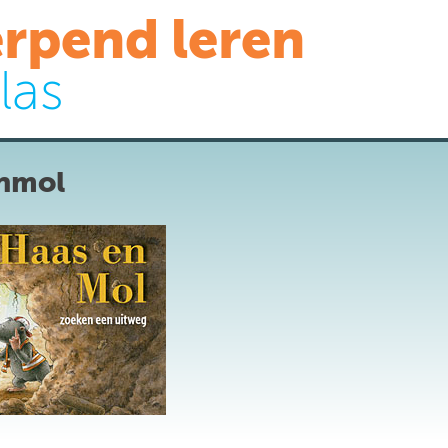
rpend leren
las
nmol