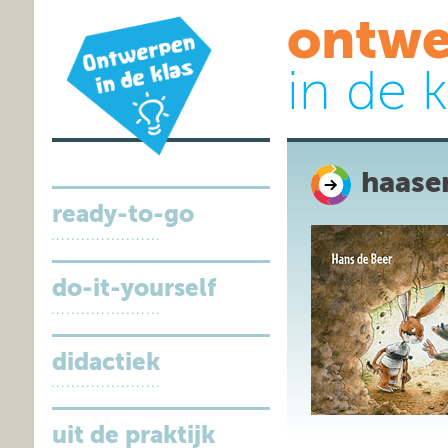
ontwe
in de k
haase
ready-to-go
do-it-yourself
didactiek
uit de praktijk