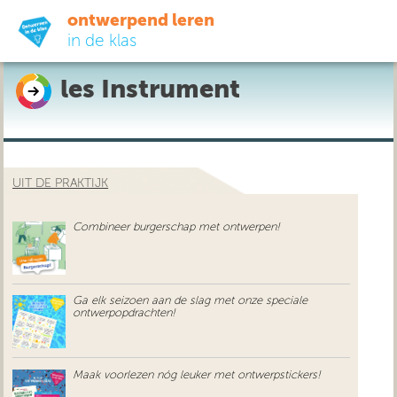
ontwerpend leren
in de klas
les Instrument
ready-to-go
do-it-yourself
UIT DE PRAKTIJK
didactiek
Combineer burgerschap met ontwerpen!
uit de praktijk
over ons
Ga elk seizoen aan de slag met onze speciale
ontwerpopdrachten!
Maak voorlezen nóg leuker met ontwerpstickers!