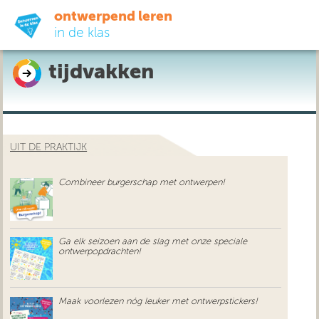
ontwerpend leren
in de klas
tijdvakken
ready-to-go
do-it-yourself
UIT DE PRAKTIJK
didactiek
Combineer burgerschap met ontwerpen!
uit de praktijk
over ons
Ga elk seizoen aan de slag met onze speciale
ontwerpopdrachten!
Maak voorlezen nóg leuker met ontwerpstickers!