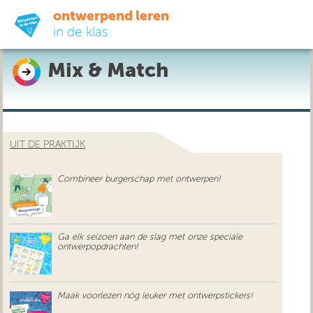
ontwerpend leren
in de klas
Mix & Match
ready-to-go
do-it-yourself
UIT DE PRAKTIJK
didactiek
Combineer burgerschap met ontwerpen!
uit de praktijk
over ons
Ga elk seizoen aan de slag met onze speciale
ontwerpopdrachten!
Maak voorlezen nóg leuker met ontwerpstickers!