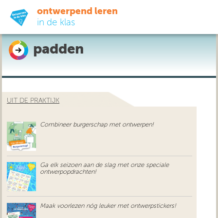
ontwerpend leren
in de klas
padden
ready-to-go
do-it-yourself
UIT DE PRAKTIJK
didactiek
Combineer burgerschap met ontwerpen!
uit de praktijk
over ons
Ga elk seizoen aan de slag met onze speciale
ontwerpopdrachten!
Maak voorlezen nóg leuker met ontwerpstickers!