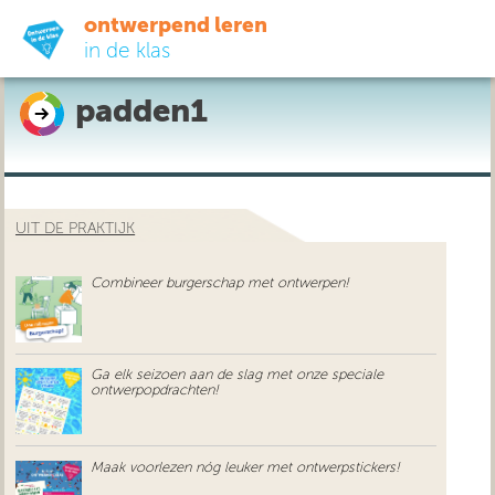
ontwerpend leren
in de klas
padden1
ready-to-go
do-it-yourself
UIT DE PRAKTIJK
didactiek
Combineer burgerschap met ontwerpen!
uit de praktijk
over ons
Ga elk seizoen aan de slag met onze speciale
ontwerpopdrachten!
Maak voorlezen nóg leuker met ontwerpstickers!