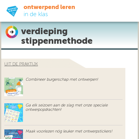
ontwerpend leren
in de klas
verdieping
ready-to-go
stippenmethode
do-it-yourself
UIT DE PRAKTIJK
didactiek
Combineer burgerschap met ontwerpen!
uit de praktijk
over ons
Ga elk seizoen aan de slag met onze speciale
ontwerpopdrachten!
Maak voorlezen nóg leuker met ontwerpstickers!