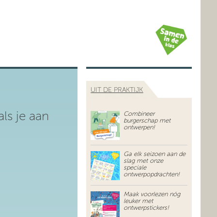
UIT DE PRAKTIJK
ls je aan
Combineer
burgerschap met
ontwerpen!
Ga elk seizoen aan de
slag met onze
speciale
ontwerpopdrachten!
Maak voorlezen nóg
leuker met
ontwerpstickers!