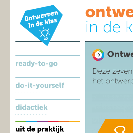
ontwe
in de k
Ontwe
ready-to-go
Deze zeven 
het ontwerp
do-it-yourself
didactiek
uit de praktijk