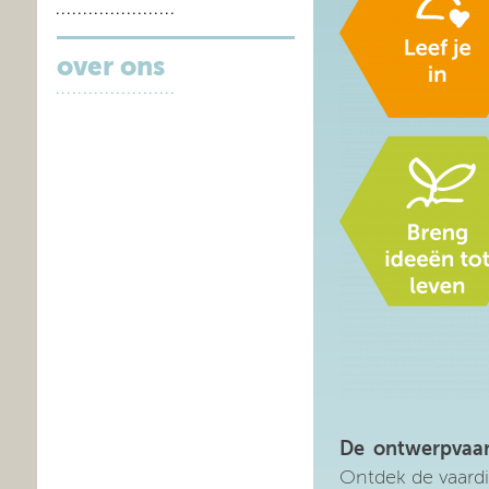
over ons
De ontwerpvaa
Ontdek de vaardig