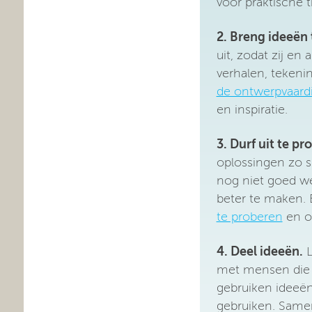
voor praktische 
2. Breng ideeën 
uit, zodat zij e
verhalen, tekeni
de ontwerpvaardi
en inspiratie.
3. Durf uit te pr
oplossingen zo s
nog niet goed we
beter te maken. 
te proberen
en o
4. Deel ideeën.
L
met mensen die 
gebruiken ideeë
gebruiken. Samen