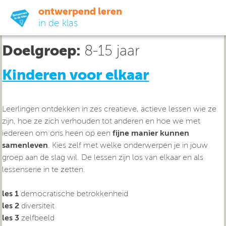
ontwerpend leren
in de klas
Doelgroep:
8-15 jaar
ready-to-go
Kinderen voor elkaar
do-it-yourself
Leerlingen ontdekken in zes creatieve, actieve lessen wie ze
didactiek
zijn, hoe ze zich verhouden tot anderen en hoe we met
iedereen om ons heen op een
fijne manier kunnen
uit de praktijk
samenleven
. Kies zelf met welke onderwerpen je in jouw
groep aan de slag wil. De lessen zijn los van elkaar en als
lessenserie in te zetten.
over ons
les 1
democratische betrokkenheid
les 2
diversiteit
les 3
zelfbeeld