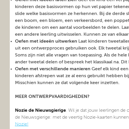
Oefen met ideeën laten zien
Geef elk kind een vel pa
kinderen deze basisvormen op hun vel papier tekenen
slide welke basisvormen ze herkennen. Bij de derde sl
een boom, een bloem, een verkeersbord, een poppetje,
de kinderen om een aantal voorbeelden te delen. Laat
een andere leerling uitwisselen. Kunnen ze van elkaar
Oefen met ideeën uitwerken
Laat kinderen tweetalle
uit een ontwerpproces gebruiken ook. Elk tweetal kri
Soms zijn niet alle vragen van toepassing. Als de hele
ander tweetal delen of bespreek het klassikaal na. Di
Oefen met verschillende manieren
Geef elk kind ee
kinderen afstrepen wat ze al eens gebruikt hebben bi
Misschien kunnen ze dat volgende keer inzetten.
MEER ONTWERPVAARDIGHEDEN?
Nozie de Nieuwsgierige
. Wil je dat jouw leerlingen de
de Nieuwsgierige:
met de veertig Nozie-kaarten kunnen 
Nozie!