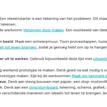
 Een ideeënstarter is een tekening van het probleem. Dit maa
 tekenen.
 de werkvorm
Verzinnen door maken
. Een voorbeeld van ide
in beeld
. Maak een ontwerpmuur. Toon processtappen, tusse
ën tot leven brengen
, zodat je genoeg hebt om op te hangen
r uit te werken.
Gebruik bijvoorbeeld deze lijst met
uitwerk
g werkend prototype te maken. Denk goed na wat nodig is om
rototype maken. Kijk bij de werkvormen
Maak om kenmerk te
deze.
Denk aan stevig bouwen met papier, een stop-motionf
en
. Denk aan een
strip/storyboard
, tekening, schema, grafiek,
n verschillende manieren om ideeën tot leven te brengen, l