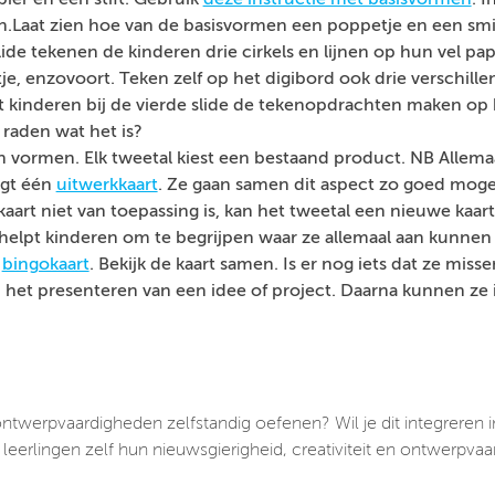
pier en een stift. Gebruik
deze instructie met basisvormen
. 
.Laat zien hoe van de basisvormen een poppetje en een smil
ide tekenen de kinderen drie cirkels en lijnen op hun vel p
 enzovoort. Teken zelf op het digibord ook drie verschillend
 kinderen bij de vierde slide de tekenopdrachten maken op h
 raden wat het is?
n vormen. Elk tweetal kiest een bestaand product. NB Allema
jgt één
uitwerkkaart
. Ze gaan samen dit aspect zo goed mogel
 kaart niet van toepassing is, kan het tweetal een nieuwe kaa
t helpt kinderen om te begrijpen waar ze allemaal aan kunnen
n
bingokaart
. Bekijk de kaart samen. Is er nog iets dat ze mis
j het presenteren van een idee of project. Daarna kunnen ze 
 ontwerpvaardigheden zelfstandig oefenen? Wil je dit integreren 
leerlingen zelf hun nieuwsgierigheid, creativiteit en ontwerpv