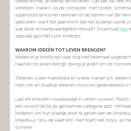
steeds echter, je brengt ze tot leven. Dat kan op veel m
vertellen, maken, op de computer, met toneel, schema’s
supermooi te kunnen tekenen of de sterren van de heme
gebruiken, want het gaat erom dat het duidelijk wordt vo
wat deze ontwerpvaardigheid inhoudt? Download
hier
e
speciaal geschikt voor kinderen.
WAAROM IDEEËN TOT LEVEN BRENGEN?
Ideeën in je hoofd zijn vaak nog niet helemaal uitgedacht
haalt en tot leven brengt, dwing je jezelf om ze concrete
Tekenen is een makkelijke en snelle manier om ideeën t
met snel en duidelijk tekenen (mooi en gedetailleerd is
Laat elk kind een vouwblaadje in vieren vouwen. Noem ee
een woord dat bij de genoemde categorie past. Herhaal d
kinderen om hun blaadje door te geven aan de linkerbuu
linkerbuur. Hou de vaart erin. Het hoeft niet mooi, als he
schrijver.