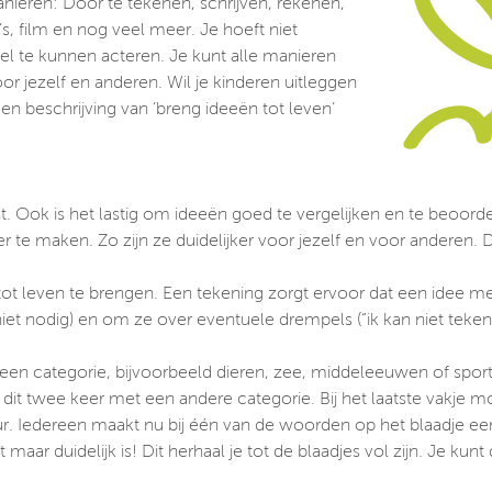
anieren: Door te tekenen, schrijven, rekenen,
, film en nog veel meer. Je hoeft niet
l te kunnen acteren. Je kunt alle manieren
or jezelf en anderen. Wil je kinderen uitleggen
en beschrijving van ‘breng ideeën tot leven’
. Ook is het lastig om ideeën goed te vergelijken en te beoordele
r te maken. Zo zijn ze duidelijker voor jezelf en voor anderen. 
ot leven te brengen. Een tekening zorgt ervoor dat een idee me
 niet nodig) en om ze over eventuele drempels (“ik kan niet tek
n categorie, bijvoorbeeld dieren, zee, middeleeuwen of sport. E
it twee keer met een andere categorie. Bij het laatste vakje mo
r. Iedereen maakt nu bij één van de woorden op het blaadje ee
t maar duidelijk is! Dit herhaal je tot de blaadjes vol zijn. Je k