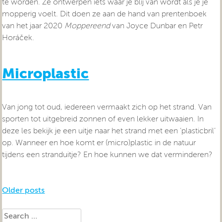
te worden. Ze ontwerpen iets waar je blij van wordt als je je
mopperig voelt. Dit doen ze aan de hand van prentenboek
van het jaar 2020
Moppereend
van Joyce Dunbar en Petr
Horáček.
Microplastic
Van jong tot oud, iedereen vermaakt zich op het strand. Van
sporten tot uitgebreid zonnen of even lekker uitwaaien. In
deze les bekijk je een uitje naar het strand met een ‘plasticbril’
op. Wanneer en hoe komt er (micro)plastic in de natuur
tijdens een stranduitje? En hoe kunnen we dat verminderen?
Posts
Older posts
navigation
Search