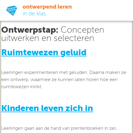
ontwerpend leren
in de klas
Ontwerpstap:
Concepten
ready-to-go
uitwerken en selecteren
do-it-yourself
Ruimtewezen geluid
didactiek
Leerlingen experimenteren met geluiden. Daarna maken ze
een ontwerp, waarmee ze kunnen laten horen hoe een
uit de praktijk
ruimtewezen klinkt.
over ons
Kinderen leven zich in
Leerlingen gaan aan de hand van prentenboeken in zes