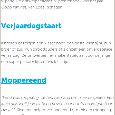
superleuke ontwerpactiviteit b
ij prentenboek van het jaar
Coco kan het!
van Loes Riphagen.
Verjaardagstaart
Kinderen bezorgen een klasgenoot, een beste vriend(in), hun
broer of zus, hun (groot)ouders of zichzelf een onvergetelijke
verjaardag! Ze ontwerpen (en maken) speciaal voor de jarige
een super persoonlijk en uniek taartje.
Moppereend
“Eend was mopperig. Ze had niemand om mee te spelen. Een
klein grijs wolkje verscheen boven haar hoofd en volgde haar
overal.”
Kinderen helpen Moppereend om minder mopperig